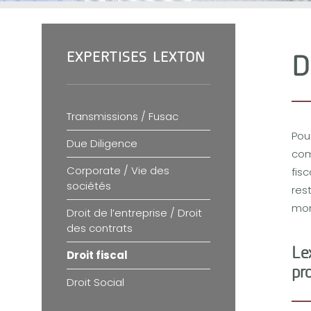
EXPERTISES LEXTON
D
Transmissions / Fusac
Pou
Due Diligence
com
Corporate / Vie des
fis
sociétés
res
mon
Droit de l’entreprise / Droit
des contrats
Le
Droit fiscal
pr
Droit Social