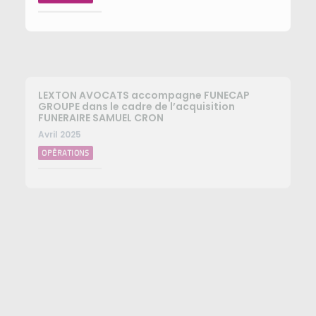
LEXTON AVOCATS accompagne FUNECAP
GROUPE dans le cadre de l’acquisition
FUNERAIRE SAMUEL CRON
Avril 2025
OPÉRATIONS
LEXTON AVOCATS conseille FUNECAP GROUPE
pour l’acquisition des POMPES FUNEBRES
CHRISTOPHE HUGUET
Avril 2025
OPÉRATIONS