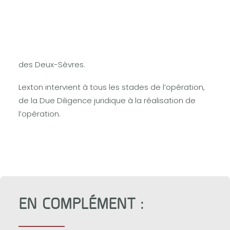
Lexton accompagne FUNECAP pour l’acquisition de
la société YVES NIORT. La société, spécialisée dans
le secteur du funéraire, exploite une agence
funéraire et un funérarium dans le département
des Deux-Sèvres.
Lexton intervient à tous les stades de l’opération,
de la Due Diligence juridique à la réalisation de
l’opération.
EN COMPLÉMENT :