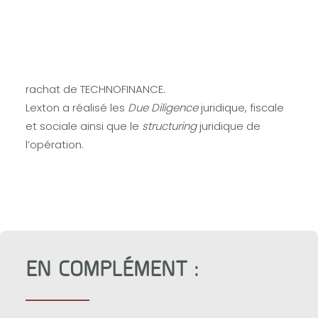
Lexton accompagne NOVA LEASE SOLUTIONS,
acteur historique de la location financière
évolutive des domaines médicaux et
technologiques en France, dans le cadre du
rachat de TECHNOFINANCE.
Lexton a réalisé les
Due Diligence
juridique, fiscale
et sociale ainsi que le
structuring
juridique de
l’opération.
EN COMPLÉMENT :