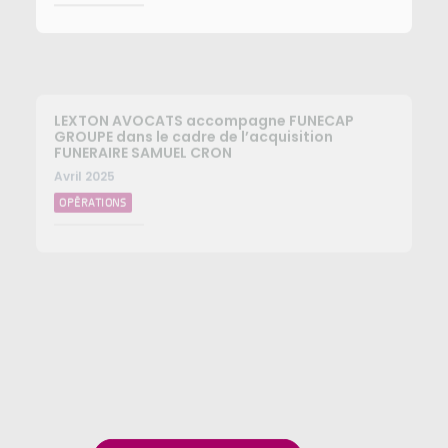
LEXTON AVOCATS accompagne FUNECAP
GROUPE dans le cadre de l’acquisition
FUNERAIRE SAMUEL CRON
Avril 2025
OPÉRATIONS
LEXTON AVOCATS conseille FUNECAP GROUPE
pour l’acquisition des POMPES FUNEBRES
CHRISTOPHE HUGUET
Avril 2025
OPÉRATIONS