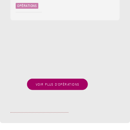
LEXTON AVOCATS conseille FUNECAP GROUPE
pour l’acquisition des POMPES FUNEBRES
CHRISTOPHE HUGUET
Avril 2025
OPÉRATIONS
VOIR PLUS D'OPÉRATIONS