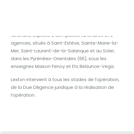
LEXTON assiste FUNECAP pour l’acquisition de la
société ETABLISSEMENTS FENOY.
Cette société, spécialisée dans le secteur du
funéraire, exploite 2 complexes funéraires et 2
agences, situés à Saint-Estève, Sainte-Marie-la-
Mer, Saint-Laurent-de-la-Salanque et au Soler,
dans les Pyrénées-Orientales (66), sous les
enseignes Maison Fenoy et Ets Belzunce-Vega.
Lexton intervient à tous les stades de l’opération,
de la Due Diligence juridique à la réalisation de
l’opération.