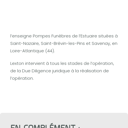
Lexton conseille FUNECAP pour l’acquisition de la
société ACCOMPAGNEMENT FUNERAIRE DE
L’ESTUAIRE. Cette société, spécialisée dans le
secteur du funéraire, exploite 3 agences sous
l’enseigne Pompes Funèbres de l’Estuaire situées à
Saint-Nazaire, Saint-Brévin-les-Pins et Savenay, en
Loire-Atlantique (44).
Lexton intervient à tous les stades de l’opération,
de la Due Diligence juridique à la réalisation de
l’opération.