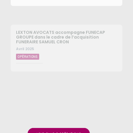
LEXTON AVOCATS accompagne FUNECAP
GROUPE dans le cadre de l’acquisition
FUNERAIRE SAMUEL CRON
Avril 2025
OPÉRATIONS
LEXTON AVOCATS conseille FUNECAP GROUPE
pour l’acquisition des POMPES FUNEBRES
CHRISTOPHE HUGUET
Avril 2025
OPÉRATIONS