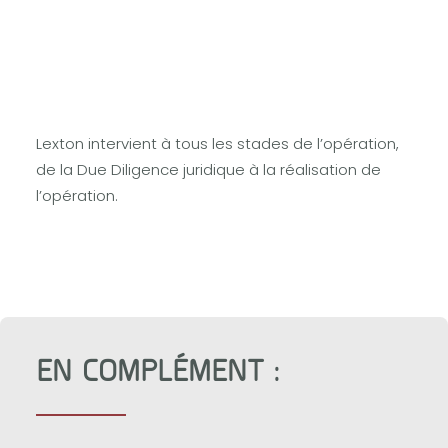
Lexton conseille FUNECAP GROUPE pour l’acquisition
des sociétés LEARN & PROGRESS Ltd et SAS WRM
(Groupe LEARNPERFECT) dans le domaine de la
formation en France et à l’Île Maurice.
Lexton intervient à tous les stades de l’opération,
de la Due Diligence juridique à la réalisation de
l’opération.
EN COMPLÉMENT :