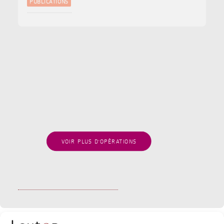
Lexton Avocats à nouveau classé en forte
notoriété par Décideurs Magazine – Leaders
League pour son expertise en capital
investissement
Juillet 2025
PUBLICATIONS
VOIR PLUS D'OPÉRATIONS