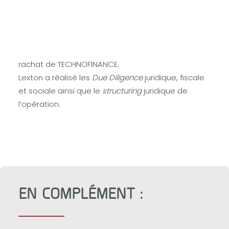
Lexton accompagne NOVA LEASE SOLUTIONS,
acteur historique de la location financière
évolutive des domaines médicaux et
technologiques en France, dans le cadre du
rachat de TECHNOFINANCE.
Lexton a réalisé les
Due Diligence
juridique, fiscale
et sociale ainsi que le
structuring
juridique de
l’opération.
EN COMPLÉMENT :