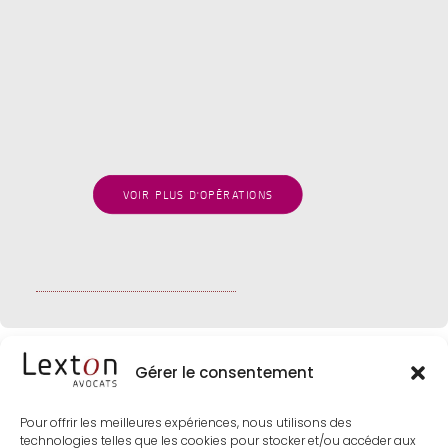
LEXTON poursuit l’accompagnement de
FUNECAP dans le cadre de 5 nouvelles
opérations d’acquisition
Juillet 2024
OPÉRATIONS
VOIR PLUS D'OPÉRATIONS
Gérer le consentement
Pour offrir les meilleures expériences, nous utilisons des
technologies telles que les cookies pour stocker et/ou accéder aux