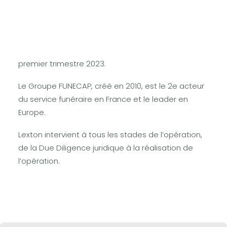
Lexton poursuit l’accompagnement de FUNECAP
dans son développement, en conseillant le
Groupe dans le cadre de 8 opérations de
croissance externe réalisées en région durant le
premier trimestre 2023.
Le Groupe FUNECAP, créé en 2010, est le 2e acteur
du service funéraire en France et le leader en
Europe.
Lexton intervient à tous les stades de l’opération,
de la Due Diligence juridique à la réalisation de
l’opération.