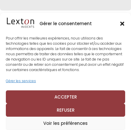
Gérer le consentement
Pour offrir les meilleures expériences, nous utilisons des
technologies telles que les cookies pour stocker et/ou accéder aux
informations des appareils. Le fait de consentir à ces technologies
nous permettra de traiter des données telles que le comportement
de navigation ou les ID uniques sur ce site. Le fait de ne pas
consentir ou de retirer son consentement peut avoir un effet négatif
sur certaines caractéristiques et fonctions.
Gérer les services
ACCEPTER
REFUSER
© 2024 Lexton Avocats | Tous droits réservés. |
Mentions Légales /
Voir les préférences
RGPD
| Réalisation
Frametonic Digital