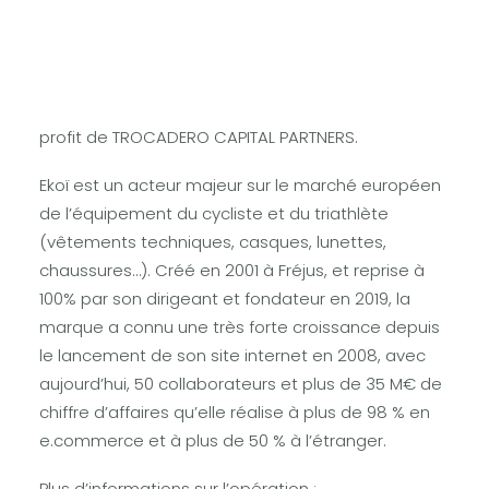
Lexton Avocats a eu le plaisir d’accompagner
Jean-Christophe Rattel, fondateur et dirigeant
d’EKOI, dans la restructuration du groupe et
l’ouverture d’une part minoritaire de son capital au
profit de TROCADERO CAPITAL PARTNERS.
Ekoï est un acteur majeur sur le marché européen
de l’équipement du cycliste et du triathlète
(vêtements techniques, casques, lunettes,
chaussures…). Créé en 2001 à Fréjus, et reprise à
100% par son dirigeant et fondateur en 2019, la
marque a connu une très forte croissance depuis
le lancement de son site internet en 2008, avec
aujourd’hui, 50 collaborateurs et plus de 35 M€ de
chiffre d’affaires qu’elle réalise à plus de 98 % en
e.commerce et à plus de 50 % à l’étranger.
Plus d’informations sur l’opération :